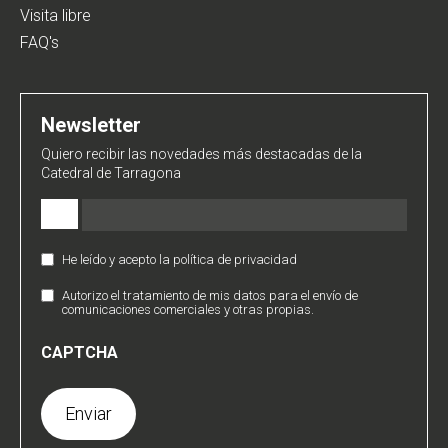
Visita libre
FAQ's
Newsletter
Quiero recibir las novedades más destacadas de la
Catedral de Tarragona
Email
(Obligatorio)
He leído y acepto la política de privacidad
Política
de
Autorizo el tratamiento de mis datos para el envío de
Comunicaciones
Privacidad
comunicaciones comerciales y otras propias.
Comerciales
(Obligatorio)
CAPTCHA