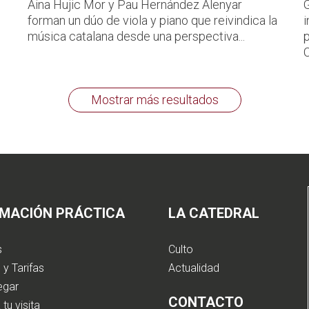
Aina Hujic Mor y Pau Hernández Alenyar
forman un dúo de viola y piano que reivindica la
música catalana desde una perspectiva...
p
C
Mostrar más resultados
RMACIÓN PRÁCTICA
LA CATEDRAL
s
Culto
 y Tarifas
Actualidad
egar
CONTACTO
 tu visita