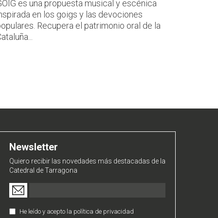
GOIG es una propuesta musical y escénica
inspirada en los goigs y las devociones
opulares. Recupera el patrimonio oral de la
ataluña...
Newsletter
Quiero recibir las novedades más destacadas de la
Catedral de Tarragona
Email
(Obligatorio)
He leído y acepto la política de privacidad
Política