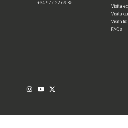
+34 977 22 69 35
Visita e
Visita g
Visita li
FAQ's