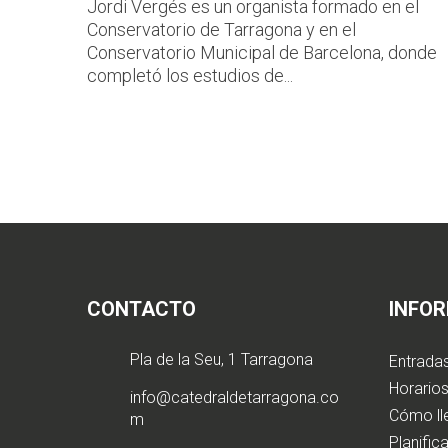
Jordi Vergés es un organista formado en el
Conservatorio de Tarragona y en el
Conservatorio Municipal de Barcelona, donde
completó los estudios de...
CONTACTO
INFO
Pla de la Seu, 1 Tarragona
Entrada
Horarios
info@catedraldetarragona.co
Cómo ll
m
Planifica