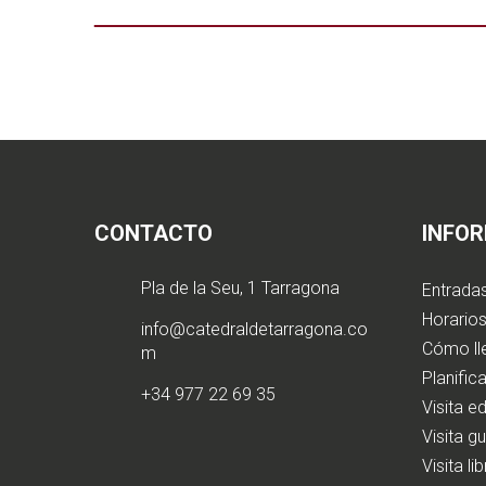
CONTACTO
INFO
Pla de la Seu, 1 Tarragona
Entrada
Horarios
info@catedraldetarragona.co
Cómo ll
m
Planifica
+34 977 22 69 35
Visita e
Visita g
Visita li