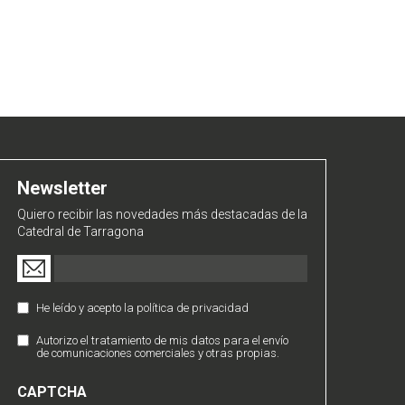
Newsletter
Quiero recibir las novedades más destacadas de la
Catedral de Tarragona
Email
(Obligatorio)
He leído y acepto la política de privacidad
Política
de
Autorizo el tratamiento de mis datos para el envío
Comunicaciones
Privacidad
de comunicaciones comerciales y otras propias.
Comerciales
(Obligatorio)
CAPTCHA