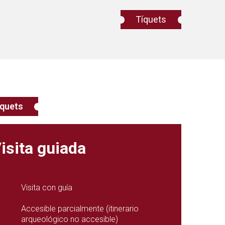
Tíquets
quets
isita guiada
Visita con guía
Accesible parcialmente (itinerario
arqueológico no accesible)