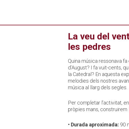
La veu del vent
les pedres
Quina música ressonava fa 
d’August? I fa vuit-cents, q
la Catedral? En aquesta expe
melodies dels nostres avan
música al llarg dels segles.
Per completar l’activitat, en
pròpies mans, construirem l
• Durada aproximada:
90 