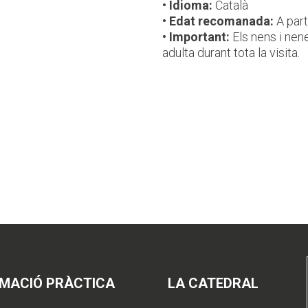
• Idioma:
Català
• Edat recomanada:
A part
• Important:
Els nens i nen
adulta durant tota la visita.
RMACIÓ PRÀCTICA
LA CATEDRAL