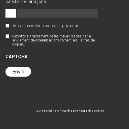
Catedral de Tarragona
Email
(Obligatori)
He llegit i accepto la política de privacitat.
Política
de
Autoritzo el tractament de les meves dades per a
Comunicaciones
Privacidad
l’enviament de comunicacions comercials i altres de
Comerciales
pròpies.
(Obligatori)
CAPTCHA
Avís Legal
/
Política de Privacitat
i de
Cookies