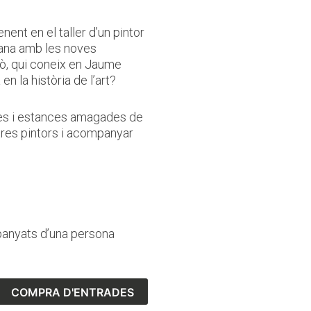
ent en el taller d’un pintor
alana amb les noves
erò, qui coneix en Jaume
 la història de l’art?
les i estances amagades de
tres pintors i acompanyar
panyats d’una persona
COMPRA D'ENTRADES