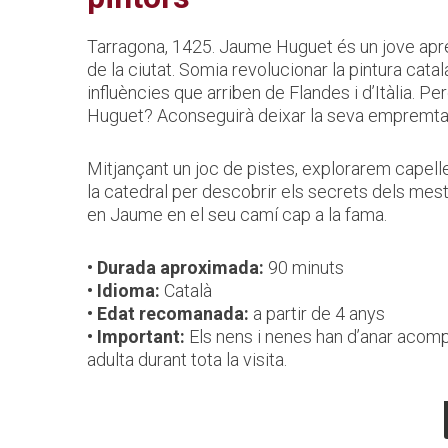
Tarragona, 1425. Jaume Huguet és un jove apren
de la ciutat. Somia revolucionar la pintura cat
influències que arriben de Flandes i d’Itàlia. P
Huguet? Aconseguirà deixar la seva empremta en
Mitjançant un joc de pistes, explorarem capel
la catedral per descobrir els secrets dels mes
en Jaume en el seu camí cap a la fama.
• Durada aproximada:
90 minuts
• Idioma:
Català
• Edat recomanada:
a partir de 4 anys
• Important:
Els nens i nenes han d’anar acom
adulta durant tota la visita.