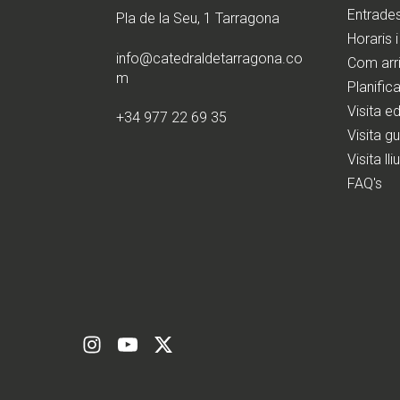
Entrade
Pla de la Seu, 1 Tarragona
Horaris i
info@catedraldetarragona.co
Com arr
m
Planifica
Visita e
+34 977 22 69 35
Visita g
Visita lli
FAQ's