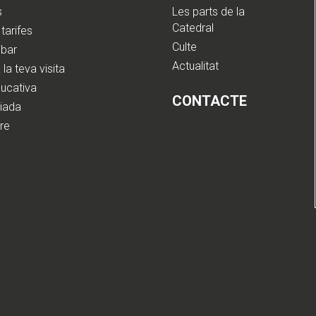
s
Les parts de la
Catedral
 tarifes
Culte
ibar
Actualitat
 la teva visita
ducativa
CONTACTE
uiada
ure