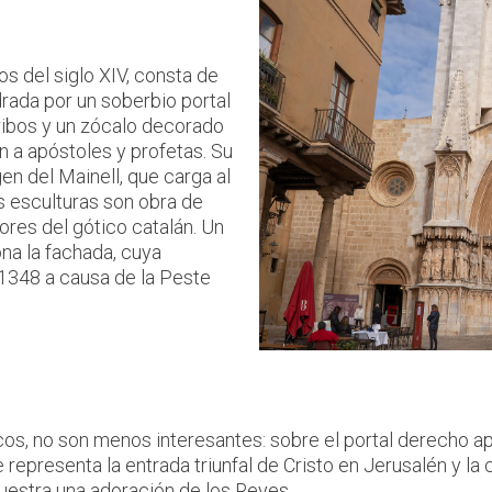
s del siglo XIV, consta de
rada por un soberbio portal
ibos y un zócalo decorado
 a apóstoles y profetas. Su
en del Mainell, que carga al
s esculturas son obra de
res del gótico catalán. Un
na la fachada, cuya
1348 a causa de la Peste
cos, no son menos interesantes: sobre el portal derecho
que representa la entrada triunfal de Cristo en Jerusalén y l
muestra una adoración de los Reyes.