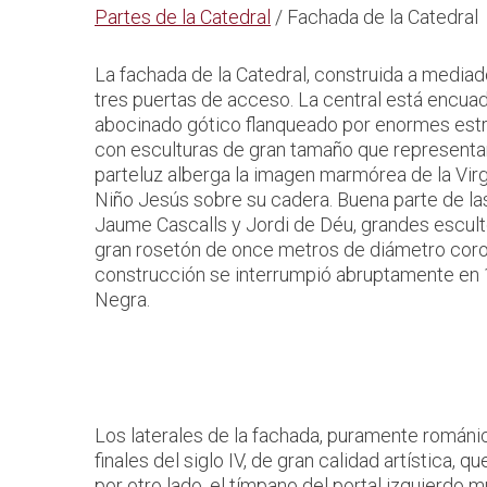
Partes de la Catedral
/ Fachada de la Catedral
La fachada de la Catedral, construida a mediado
tres puertas de acceso. La central está encuad
abocinado gótico flanqueado por enormes estr
con esculturas de gran tamaño que representan
parteluz alberga la imagen marmórea de la Virg
Niño Jesús sobre su cadera. Buena parte de la
Jaume Cascalls y Jordi de Déu, grandes esculto
gran rosetón de once metros de diámetro coro
construcción se interrumpió abruptamente en 
Negra.
Los laterales de la fachada, puramente románi
finales del siglo IV, de gran calidad artística, 
por otro lado, el tímpano del portal izquierdo 