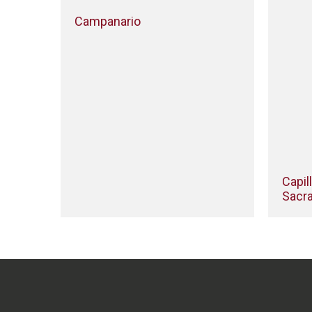
Campanario
Capil
Sacr