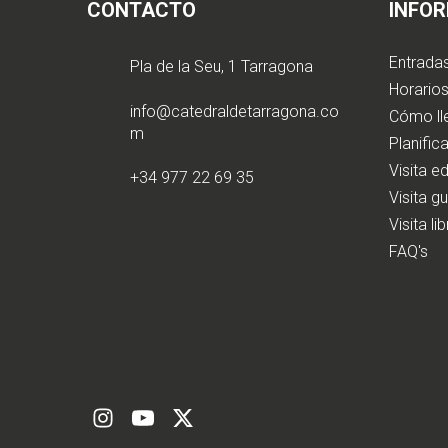
CONTACTO
INFO
Entrada
Pla de la Seu, 1 Tarragona
Horarios
info@catedraldetarragona.co
Cómo ll
m
Planifica
Visita e
+34 977 22 69 35
Visita g
Visita li
FAQ's