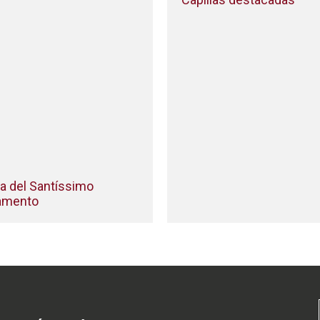
la del Santíssimo
amento