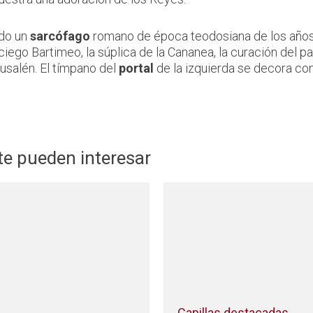
ado un
sarcófago
romano de época teodosiana de los años 37
iego Bartimeo, la súplica de la Cananea, la curación del pa
rusalén. El tímpano del
portal
de la izquierda se decora con
 te pueden interesar
Capillas destacadas