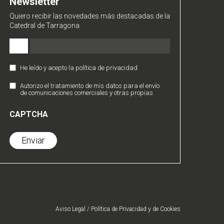
Newsletter
Quiero recibir las novedades más destacadas de la
Catedral de Tarragona
Email
(Obligatorio)
He leído y acepto la política de privacidad
Política
de
Autorizo el tratamiento de mis datos para el envío
Comunicaciones
Privacidad
de comunicaciones comerciales y otras propias.
Comerciales
(Obligatorio)
CAPTCHA
Aviso Legal
/
Política de Privacidad
y de
Cookies