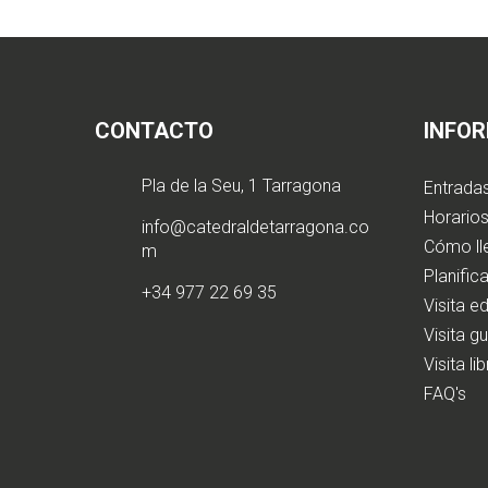
CONTACTO
INFO
Pla de la Seu, 1 Tarragona
Entrada
Horarios
info@catedraldetarragona.co
Cómo ll
m
Planifica
+34 977 22 69 35
Visita e
Visita g
Visita li
FAQ's