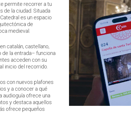
 te permite recorrer a tu
de la ciudad. Situada
 Catedral es un espacio
quitectónica de
oca medieval.
n catalán, castellano,
io de la entrada– funciona
tantes acceden con su
inicio del recorrido.
dos con nuevos plafones
ios y a conocer a qué
a audioguía ofrece una
ntos y destaca aquellos
emás ofrece pequeños