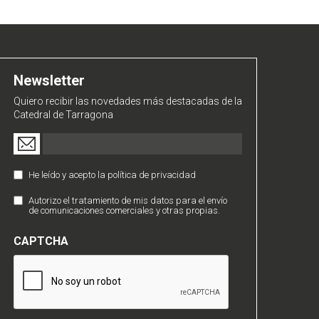
Newsletter
Quiero recibir las novedades más destacadas de la
Catedral de Tarragona
Email
(Obligatorio)
He leído y acepto la política de privacidad
Política
de
Autorizo el tratamiento de mis datos para el envío
Comunicaciones
Privacidad
de comunicaciones comerciales y otras propias.
Comerciales
(Obligatorio)
CAPTCHA