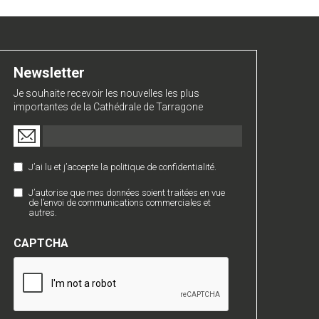
Newsletter
Je souhaite recevoir les nouvelles les plus
importantes de la Cathédrale de Tarragone
Email
(Nécessaire)
J’ai lu et j’accepte la politique de confidentialité.
Política
de
J’autorise que mes données soient traitées en vue
Comunicaciones
Privacidad
de l’envoi de communications commerciales et
Comerciales
autres.
(Nécessaire)
CAPTCHA