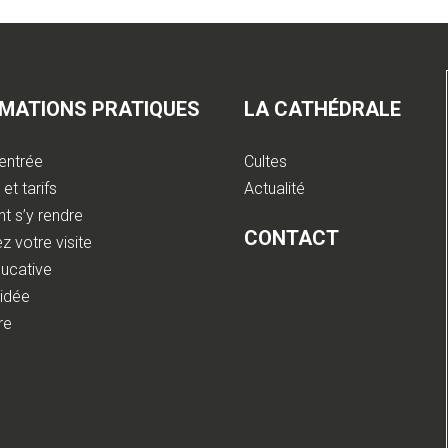
RMATIONS PRATIQUES
LA CATHÉDRALE
'entrée
Cultes
et tarifs
Actualité
 s’y rendre
CONTACT
z votre visite
ducative
uidée
bre