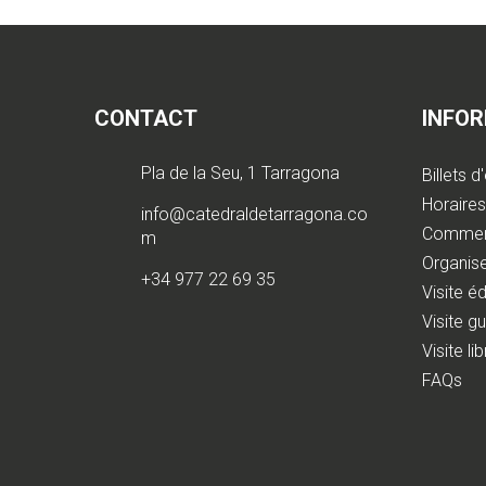
CONTACT
INFO
Pla de la Seu, 1 Tarragona
Billets d
Horaires 
info@catedraldetarragona.co
Comment
m
Organise
+34 977 22 69 35
Visite é
Visite g
Visite li
FAQs