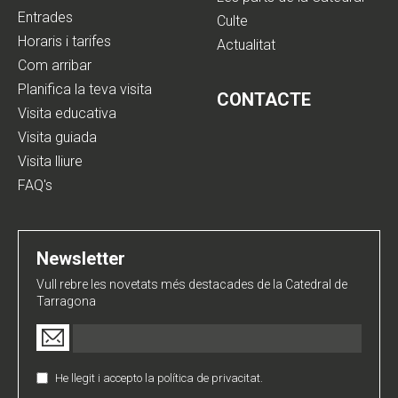
Entrades
Culte
Horaris i tarifes
Actualitat
Com arribar
Planifica la teva visita
CONTACTE
Visita educativa
Visita guiada
Visita lliure
FAQ's
Newsletter
Vull rebre les novetats més destacades de la Catedral de
Tarragona
Email
(Obligatori)
He llegit i accepto la política de privacitat.
Política