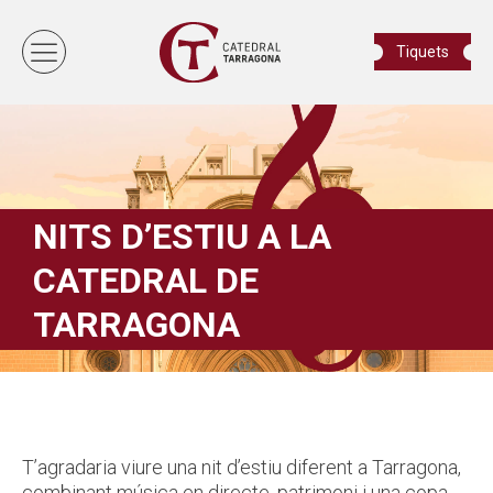
Tiquets
NITS D’ESTIU A LA
CATEDRAL DE
TARRAGONA
T’agradaria viure una nit d’estiu diferent a Tarragona,
combinant música en directe, patrimoni i una copa